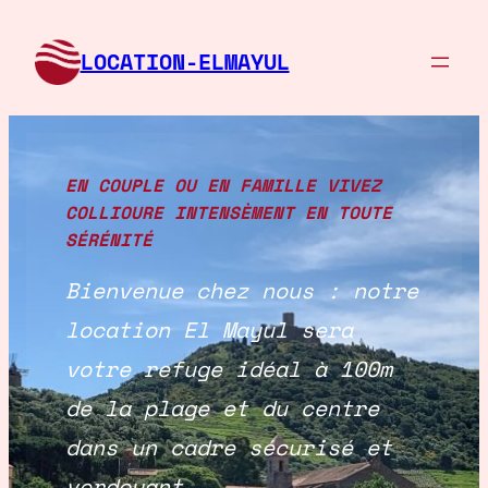
Aller
au
LOCATION-ELMAYUL
contenu
EN COUPLE OU EN FAMILLE VIVEZ
COLLIOURE INTENSÈMENT EN TOUTE
SÉRÉNITÉ
Bienvenue chez nous : notre
location El Mayul sera
votre refuge idéal à 100m
de la plage et du centre
dans un cadre sécurisé et
verdoyant.